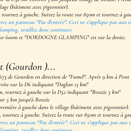
llage (bâtiment avec pigeonnier).
tournez à gauche. Suivez la route sur 850m et tournez à gau
rrez un panneau "Pas d'entrée". Ceci ne s'applique pas aux c
amping, veuillez donc continuer.
sur 600m et "DORDOGNE GLAMPING" est sur la droite.
st (Gourdon )...
673 de Gourdon en direction de "Fumel". Après 9 km à Pont 
roite sur la D6 indiquant "Daglan 15 km"
m, tournez à gauche sur la D52 indiquant "Bouzic 5 km"
ur 5 km jusqu'à Bouzic
première à gauche dans le village (bâtiment avec pigeonnier).
 tournez à gauche. Suivez la route sur 850m et tournez à ga
errez un panneau "Pas d'entrée". Ceci ne s'applique pas aux c
amping, veuillez donc continuer.