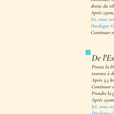
droite du vi
Après 250m, 
Ici, vous ve
Dordogne Gl
Continuer 
De l'E
Prenez la D
tournez à d
Après 3,5 k
Continuer s
Prendre la 
Après 250m,
Ici, vous v
Dordogne Gl