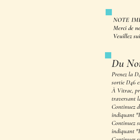
NOTE IMPO
Merci de ne
Veuillez su
Du Nord
Prenez la D4
sortie D46 e
À Vitrac, p
traversant l
Continuez d
indiquant "
Continuez s
indiquant "
Continuer su