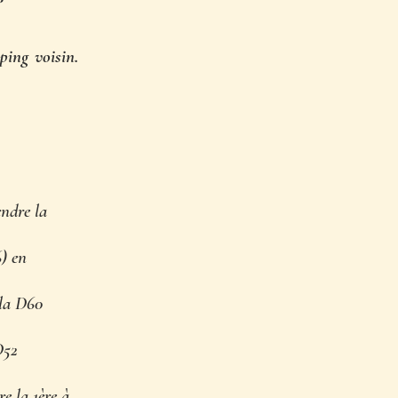
ng voisin.
endre la
) en
 la D60
D52
e la 1ère à