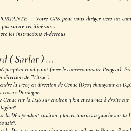
RTANTE Votre GPS peut vous diriger vers un campi
 pas suivre cet itinéraire.
ivre les instructions ci-dessous
 ( Sarlat ) ...
6 jusqu'au rond-point (avec le concessionnaire Peugeot). Pr
n direction de "Vitrac".
rendre la D703 en direction de Cenac (D703 changeant en D46
a rivière Dordogne.
e Cenac sur la D46 sur environ 3 km et tournez à droite sur
Daglan".
ur la D60 pendant environ 4 km et tournez à gauche sur la 
Bouzic".
r la D52 sur environ 3 km jusqu'au village de Bouzic. Prendr