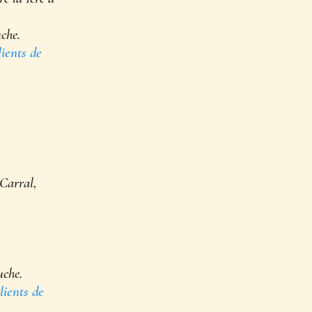
che.
lients de
Carral,
uche.
lients de